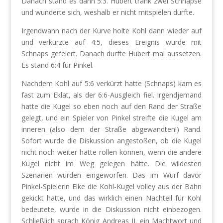
Danach stand es dann 5:3. Hubert trank zwei Schnäpse
und wunderte sich, weshalb er nicht mitspielen durfte.
Irgendwann nach der Kurve holte Kohl dann wieder auf
und verkürzte auf 4:5, dieses Ereignis wurde mit
Schnaps gefeiert. Danach durfte Hubert mal aussetzen.
Es stand 6:4 für Pinkel.
Nachdem Kohl auf 5:6 verkürzt hatte (Schnaps) kam es
fast zum Eklat, als der 6:6-Ausgleich fiel. Irgendjemand
hatte die Kugel so eben noch auf den Rand der Straße
gelegt, und ein Spieler von Pinkel streifte die Kugel am
inneren (also dem der Straße abgewandten!) Rand.
Sofort wurde die Diskussion angestoßen, ob die Kugel
nicht noch weiter hätte rollen können, wenn die andere
Kugel nicht im Weg gelegen hätte. Die wildesten
Szenarien wurden eingeworfen. Das im Wurf davor
Pinkel-Spielerin Elke die Kohl-Kugel volley aus der Bahn
gekickt hatte, und das wirklich einen Nachteil für Kohl
bedeutete, wurde in die Diskussion nicht einbezogen.
Schließlich sprach König Andreas II. ein Machtwort und