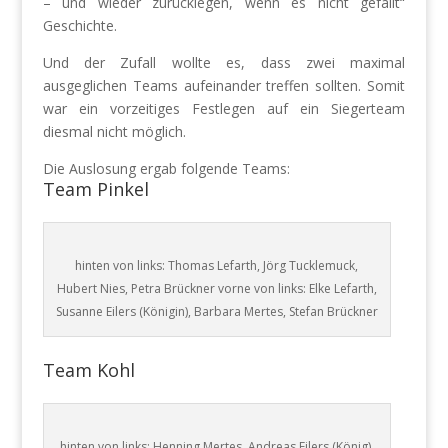
– und wieder zurücklegen, wenn es nicht gefällt“
Geschichte.
Und der Zufall wollte es, dass zwei maximal
ausgeglichen Teams aufeinander treffen sollten. Somit
war ein vorzeitiges Festlegen auf ein Siegerteam
diesmal nicht möglich.
Die Auslosung ergab folgende Teams:
Team Pinkel
hinten von links: Thomas Lefarth, Jörg Tucklemuck,
Hubert Nies, Petra Brückner vorne von links: Elke Lefarth,
Susanne Eilers (Königin), Barbara Mertes, Stefan Brückner
Team Kohl
hinten von links: Henning Mertes, Andreas Eilers (König),