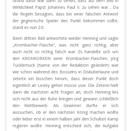
Grund dafür war darin zu sehen, dass auf dem Bild in
Wirklichkeit Papst Johannes Paul II. zu sehen war… Da
die Regeln besagten, dass bei einer falschen Antwort
der gegnerische Spieler den Punkt bekommen sollte,
stand es nun 2:0.
Beim dritten Bild antwortete wieder Henning und sagte
„Krombacher-Flasche“, was nicht ganz richtig, aber
auch nicht so richtig falsch war. Es handelte sich um
den KRONKORKEN einer Krombacher-Flaschen. Jörg
Tucklemuck (Name von der Redaktion geändert) war
wie schon während des Bosselns in Diskutierlaune und
zeterte ein bisschen herum, dass dieser Punkt doch
eigentlich an Lesley gehen müsse usw. Die Zeterei hielt
dann die nächsten acht Fragen an, doch Henning lies
sich nicht aus der Ruhe bringen und gewann schließlich
den Wettbewerb. Als Gewinner durfte er sich
aussuchen, ob er den nächsten König machen wollte
oder lieber erst in einem halben Jahr den Schulten Kamp
regieren wollte. Henning entschied sich, die Aufgabe