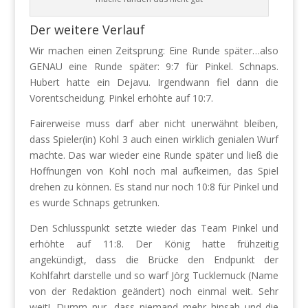
Der weitere Verlauf
Wir machen einen Zeitsprung: Eine Runde später…also
GENAU eine Runde später: 9:7 für Pinkel. Schnaps.
Hubert hatte ein Dejavu. Irgendwann fiel dann die
Vorentscheidung. Pinkel erhöhte auf 10:7.
Fairerweise muss darf aber nicht unerwähnt bleiben,
dass Spieler(in) Kohl 3 auch einen wirklich genialen Wurf
machte. Das war wieder eine Runde später und ließ die
Hoffnungen von Kohl noch mal aufkeimen, das Spiel
drehen zu können. Es stand nur noch 10:8 für Pinkel und
es wurde Schnaps getrunken.
Den Schlusspunkt setzte wieder das Team Pinkel und
erhöhte auf 11:8. Der König hatte frühzeitig
angekündigt, dass die Brücke den Endpunkt der
Kohlfahrt darstelle und so warf Jörg Tucklemuck (Name
von der Redaktion geändert) noch einmal weit. Sehr
weit!. Dumm nur, dass niemand mehr hinsah und die