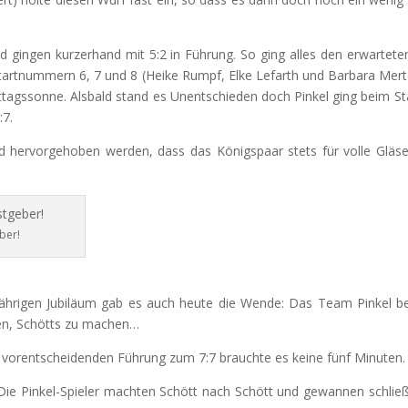
 und gingen kurzerhand mit 5:2 in Führung. So ging alles den erwart
 Startnummern 6, 7 und 8 (Heike Rumpf, Elke Lefarth und Barbara Merte
agssonne. Alsbald stand es Unentschieden doch Pinkel ging beim Sta
:7.
nd hervorgehoben werden, dass das Königspaar stets für volle Gläse
ber!
hrigen Jubiläum gab es auch heute die Wende: Das Team Pinkel be
sen, Schötts zu machen…
l vorentscheidenden Führung zum 7:7 brauchte es keine fünf Minuten.
 Pinkel-Spieler machten Schött nach Schött und gewannen schließlic