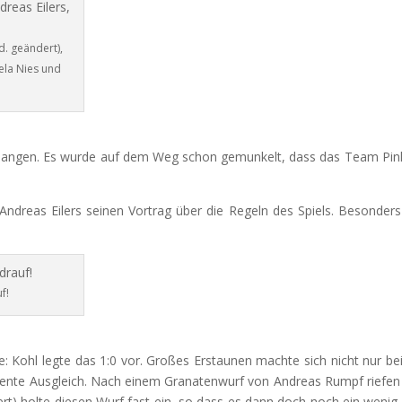
. geändert),
ela Nies und
langen. Es wurde auf dem Weg schon gemunkelt, dass das Team Pinke
ndreas Eilers seinen Vortrag über die Regeln des Spiels. Besonder
f!
tte: Kohl legte das 1:0 vor. Großes Erstaunen machte sich nicht nur be
erdiente Ausgleich. Nach einem Granatenwurf von Andreas Rumpf riefen 
) holte diesen Wurf fast ein, so dass es dann doch noch ein wenig b