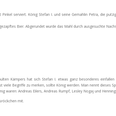
it Pinkel serviert. König Stefan I. und seine Gemahlin Petra, die put
h gezapftes Bier. Abgerundet wurde das Mahl durch ausgesuchte Nach
en Kämpers hat sich Stefan I. etwas ganz besonderes einfallen las
hst viele Begriffe zu merken, sollte König werden. Man nennt dieses Sp
önig waren: Andreas Eilers, Andreas Rumpf, Lesley Nogaj und Henning
sröckchen mit.