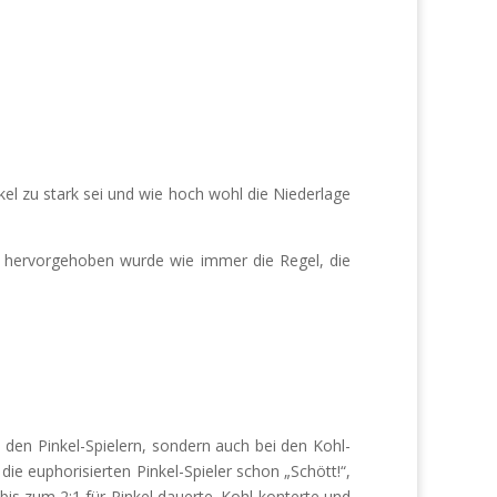
l zu stark sei und wie hoch wohl die Niederlage
s hervorgehoben wurde wie immer die Regel, die
i den Pinkel-Spielern, sondern auch bei den Kohl-
die euphorisierten Pinkel-Spieler schon „Schött!“,
is zum 2:1 für Pinkel dauerte. Kohl konterte und